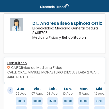
Dr.. Andres Eliseo Espinola Ortiz
Especialidad: Medicina General Cédula:
8495795
Medicina Física y Rehabilitacion
Consultorio
CMFClínica de Medicina Física
CALLE GRAL. MANUEL MONASTERIO DIÉGUEZ LARA 278A-1, 
JARDINES DEL SOL
Jue.
Vie.
Sáb.
Lun.
Mar.
Mié.
06 Ago.
07 Ago.
08 Ago.
10 Ago.
11 Ago.
12 Ago.
08:00
08:00
15:00
08:00
08:00
08:00