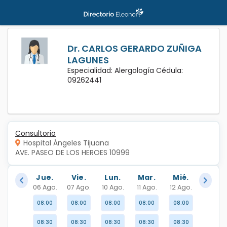
Dr. CARLOS GERARDO ZUÑIGA
LAGUNES
Especialidad: Alergología Cédula:
09262441
Consultorio
Hospital Ángeles Tijuana
AVE. PASEO DE LOS HEROES 10999
Jue.
Vie.
Lun.
Mar.
Mié.
06 Ago.
07 Ago.
10 Ago.
11 Ago.
12 Ago.
08:00
08:00
08:00
08:00
08:00
08:30
08:30
08:30
08:30
08:30