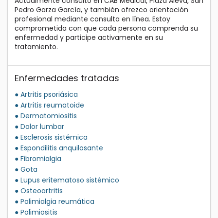
Actualmente consulto en CAB Medical, Plaza Aleva, San
Pedro Garza García, y también ofrezco orientación
profesional mediante consulta en línea. Estoy
comprometida con que cada persona comprenda su
enfermedad y participe activamente en su
tratamiento.
Enfermedades tratadas
● Artritis psoriásica
● Artritis reumatoide
● Dermatomiositis
● Dolor lumbar
● Esclerosis sistémica
● Espondilitis anquilosante
● Fibromialgia
● Gota
● Lupus eritematoso sistémico
● Osteoartritis
● Polimialgia reumática
● Polimiositis