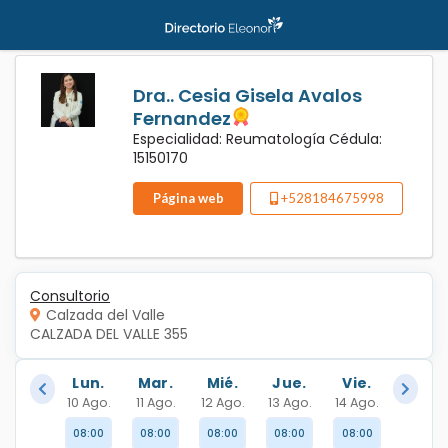
Dra.. Cesia Gisela Avalos
Fernandez
Especialidad: Reumatología Cédula:
15150170
Página web
+528184675998
Consultorio
Calzada del Valle
CALZADA DEL VALLE 355
Lun.
Mar.
Mié.
Jue.
Vie.
10 Ago.
11 Ago.
12 Ago.
13 Ago.
14 Ago.
08:00
08:00
08:00
08:00
08:00