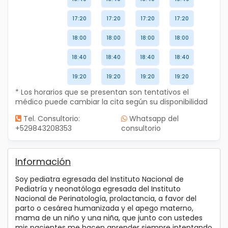
17:20
17:20
17:20
17:20
18:00
18:00
18:00
18:00
18:40
18:40
18:40
18:40
19:20
19:20
19:20
19:20
* Los horarios que se presentan son tentativos el
médico puede cambiar la cita según su disponibilidad
Tel. Consultorio:
Whatsapp del
+529843208353
consultorio
Información
Soy pediatra egresada del Instituto Nacional de
Pediatría y neonatóloga egresada del Instituto
Nacional de Perinatología, prolactancia, a favor del
parto o cesárea humanizada y el apego materno,
mama de un niño y una niña, que junto con ustedes
mis pacientes me hacen aprender siempre intentando