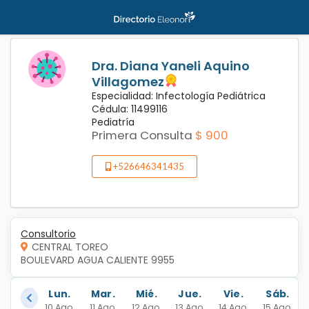
Dra. Diana Yaneli Aquino
Villagomez
Especialidad: Infectología Pediátrica
Cédula: 11499116
Pediatría
Primera Consulta
$ 900
+526646341435
Consultorio
CENTRAL TOREO
BOULEVARD AGUA CALIENTE 9955
Lun.
Mar.
Mié.
Jue.
Vie.
Sáb.
10 Ago.
11 Ago.
12 Ago.
13 Ago.
14 Ago.
15 Ago.