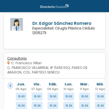
Dr. Edgar Sánchez Romero
Especialidad: Cirugía Plástica Cédula:
12015275
Consultorio
C. Francisco Villarr
C. FRANCISCO VILLARREAL # 11493 ESQ. PASEO DE 
ARAGON, COL. PARTIDO SENECU
Jue.
Vie.
Sáb.
Lun.
Mar.
Mié.
06 Ago.
07 Ago.
08 Ago.
10 Ago.
11 Ago.
12 Ago.
15:00
15:00
15:00
15:00
15:00
15:00
15:30
15:30
15:30
15:30
15:30
15:30