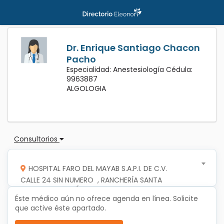
Dr. Enrique Santiago Chacon
Pacho
Especialidad: Anestesiología Cédula:
9963887
ALGOLOGIA
Consultorios
HOSPITAL FARO DEL MAYAB S.A.P.I. DE C.V.
CALLE 24 SIN NUMERO  , RANCHERÍA SANTA 
GERTRUDIS COPÓ, C.P.97305, MERIDA, 
Éste médico aún no ofrece agenda en línea. Solicite
MERIDA,YUCATAN
que active éste apartado.