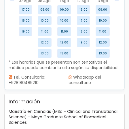
07 Ago.
08 Ago.
11 Ago.
12 Ago.
13 Ago.
17:00
09:00
09:00
16:00
09:00
18:00
10:00
10:00
17:00
10:00
19:00
11:00
11:00
18:00
11:00
12:00
12:00
19:00
12:00
13:00
13:00
13:00
* Los horarios que se presentan son tentativos el
médico puede cambiar la cita según su disponibilidad
Tel. Consultorio:
Whatsapp del
+528180485210
consultorio
Información
Maestría en Ciencias (MSc - Clinical and Translational
Science) - Mayo Graduate School of Biomedical
Sciences