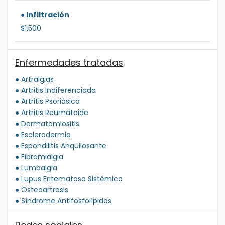
● Infiltración
$1,500
Enfermedades tratadas
● Artralgias
● Artritis Indiferenciada
● Artritis Psoriásica
● Artritis Reumatoide
● Dermatomiositis
● Esclerodermia
● Espondilitis Anquilosante
● Fibromialgia
● Lumbalgia
● Lupus Eritematoso Sistémico
● Osteoartrosis
● Síndrome Antifosfolípidos