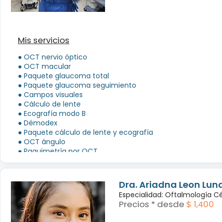
Mis servicios
● OCT nervio óptico
● OCT macular
● Paquete glaucoma total
● Paquete glaucoma seguimiento
● Campos visuales
● Cálculo de lente
● Ecografía modo B
● Démodex
● Paquete cálculo de lente y ecografía
● OCT ángulo
● Paquimetría por OCT
Ver más...
Dra. Ariadna Leon Lun
Especialidad: Oftalmología 
Precios * desde
$ 1,400