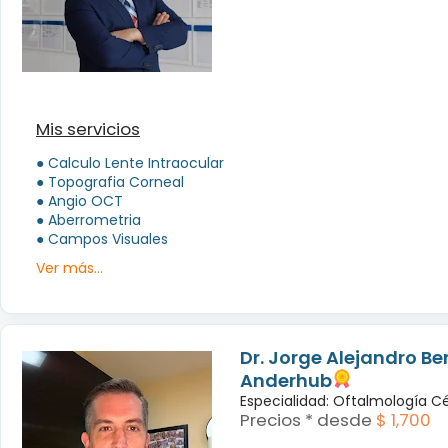
Mis servicios
● Calculo Lente Intraocular
● Topografia Corneal
● Angio OCT
● Aberrometria
● Campos Visuales
Ver más...
Dr. Jorge Alejandro B
Anderhub
Especialidad: Oftalmología C
Precios * desde
$ 1,700