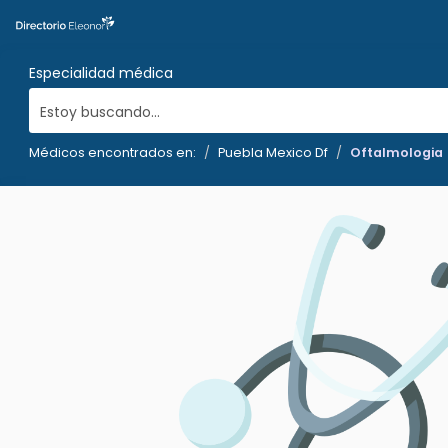
Especialidad médica
Estoy buscando...
Médicos encontrados en:
Puebla Mexico Df
Oftalmologia