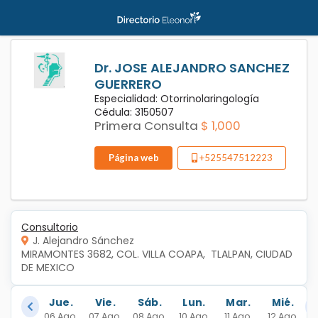
Dr. JOSE ALEJANDRO SANCHEZ
GUERRERO
Especialidad: Otorrinolaringología
Cédula: 3150507
Primera Consulta
$ 1,000
Página web
+525547512223
Consultorio
J. Alejandro Sánchez
MIRAMONTES 3682, COL. VILLA COAPA,  TLALPAN, CIUDAD 
DE MEXICO
Jue.
Vie.
Sáb.
Lun.
Mar.
Mié.
06 Ago.
07 Ago.
08 Ago.
10 Ago.
11 Ago.
12 Ago.