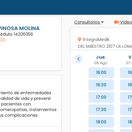
Consultorios
Vídeo
PINOSA MOLINA
Cédula: 14206356
00
ÍntegraMedik
DEL MAESTRO 2107 LA LO
Jue.
V
06 Ago.
07 
16:00
16
16:30
16
tamiento de enfermedades
17:00
17
alidad de vida y prevenir
e pacientes con
17:30
17
 glomeropatías, tratamientos
 sus complicaciones
18:00
18