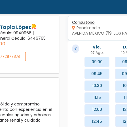
Consultorio
 Tapia López
Renalmedic
Cédula: 9940966 |
AVENIDA MÉXICO 719, LOS P
eneral Cédula: 6446765
00
Vie.
L
07 Ago.
10 
772877876
09:00
09
09:45
09
10:30
10
11:15
11
sólida y compromiso
12:00
12
ento con experiencia en el
enales agudas y crónicas,
ante renal y cuidado
12:45
12