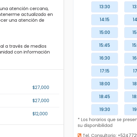
13:30
13
una atención cercana,
ntenerme actualizado en
14:15
14
recer una atención de
15:00
15
15:45
15
al a través de medios
unidad con información
16:30
16
17:15
17
18:00
18
$27,000
18:45
18
$27,000
19:30
19
$12,000
* Los horarios que se pres
su disponibilidad
Tel. Consultorio: +5247