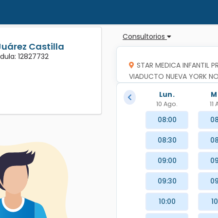
Consultorios
Juárez Castilla
édula: 12827732
STAR MEDICA INFANTIL P
VIADUCTO NUEVA YORK NO.S
BENITO JUAREZ,CIUDAD DE
Lun.
M
10 Ago.
11
08:00
08
08:30
08
09:00
09
09:30
09
10:00
10