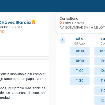
Consultorio
 Chávez García
Faby Chavez
dula: 11616747
AV. BONAMPAK SM4A M1 LOTE
00
Sáb.
Lu
08 Ago.
10 
10:00
09
10:30
10
11:00
10
iencia inolvidable así como el
zaje tanto para tus papas como
11:30
11
apas, el ejemplo mas fiable es
11
de tus vacunas, el estar ahí
ermedad.
12