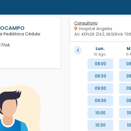
Consultorio
Z OCAMPO
Hospital Angeles
a Pediátrica Cédula:
AV. KEPLER 2143, RESERVA TE
CTIVA
Lun.
M
10 Ago.
11
08:00
08
08:30
08
09:00
09
09:30
09
10:00
10
10:30
10