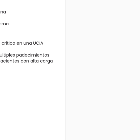
rna
erna
 critico en una UCIA
ultiples padecimientos
acientes con alta carga