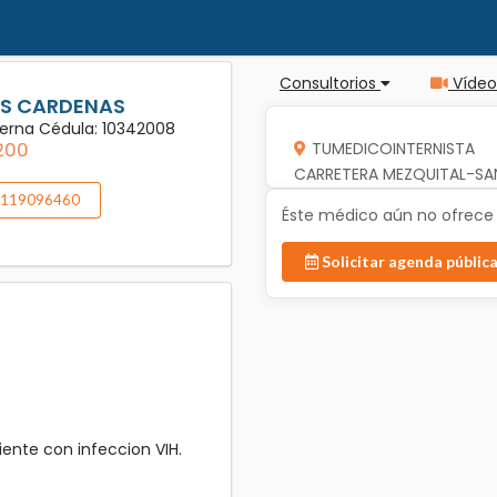
Consultorios
Vídeo
ES CARDENAS
nterna Cédula: 10342008
,200
TUMEDICOINTERNISTA
CARRETERA MEZQUITAL-SA
119096460
Éste médico aún no ofrece a
Solicitar agenda públic
iente con infeccion VIH.