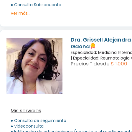
● Consulta Subsecuente
Ver más...
Dra. Grissell Alejandra
Gaona
Especialidad: Medicina Intern
|
Especialidad: Reumatología 
Precios * desde
$ 1,000
Mis servicios
● Consulta de seguimiento
● Videoconsulta
● Infiltración de articulaciones (no incluye el medicament