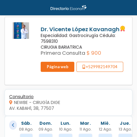
Dr. Vicente López Kavanagh
Especialidad: Gastrocirugía Cédula:
7598310
CIRUGIA BARIATRICA
Primera Consulta
$ 900
Página web
+529982149704
Consultorio
NEWBE - CIRUGÍA DIGE
AV. KABAH1, 38, 77507
Sáb.
Dom.
Lun.
Mar.
Mié.
Jue.
08 Ago.
09 Ago.
10 Ago.
11 Ago.
12 Ago.
13 Ago.