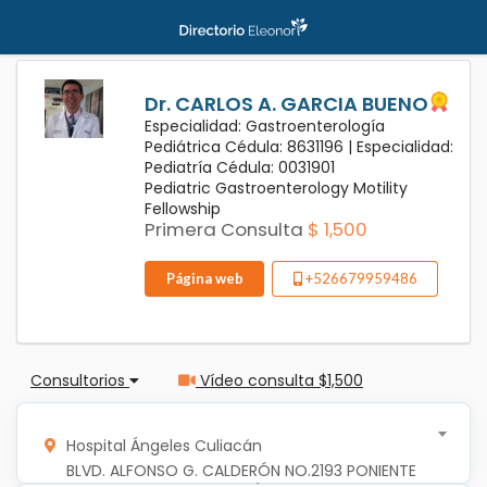
Dr. CARLOS A. GARCIA BUENO
Especialidad: Gastroenterología
Pediátrica Cédula: 8631196 |
Especialidad:
Pediatría Cédula: 0031901
Pediatric Gastroenterology Motility
Fellowship
Primera Consulta
$ 1,500
Página web
+526679959486
Consultorios
Vídeo consulta $1,500
Hospital Ángeles Culiacán
     BLVD. ALFONSO G. CALDERÓN NO.2193 PONIENTE 