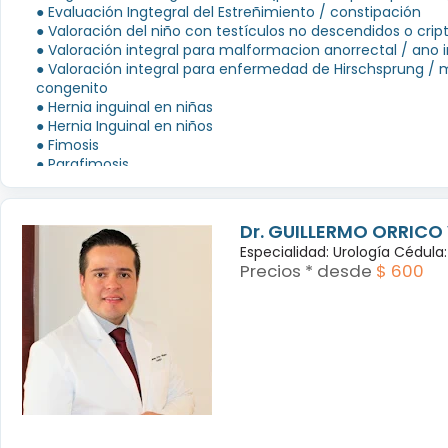
● Evaluación Ingtegral del Estreñimiento / constipación
● Valoración del niño con testículos no descendidos o crip
● Valoración integral para malformacion anorrectal / ano
● Valoración integral para enfermedad de Hirschsprung /
congenito
● Hernia inguinal en niñas
● Hernia Inguinal en niños
● Fimosis
● Parafimosis
● Orquidopexia
● Anorrectoplastia
● Estreñimiento
Dr. GUILLERMO ORRICO
● Cierre de colostomia
Especialidad: Urología Cédula:
● Cierre de ileostomia
Precios * desde
$ 600
● Constipacion
● Reflujo
● Obstruccion intestinal
Ver más...