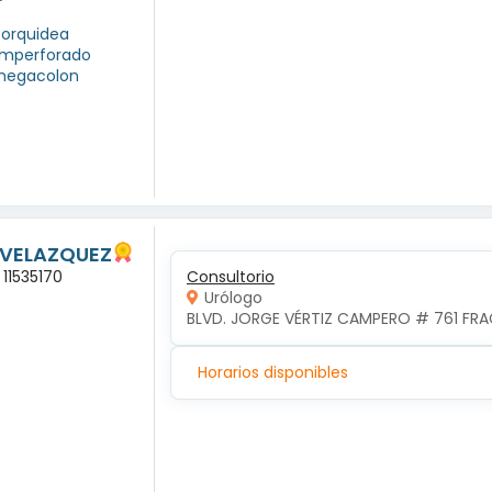
torquidea
 imperforado
 megacolon
 VELAZQUEZ
 11535170
Consultorio
Urólogo
BLVD. JORGE VÉRTIZ CAMPERO # 761 FR
Horarios disponibles