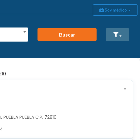
Soy médico
Buscar
500
PUEBLA PUEBLA C.P. 72810

74