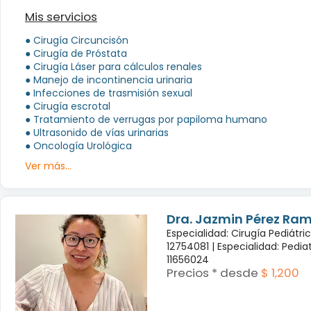
Mis servicios
● Cirugía Circuncisón
● Cirugía de Próstata
● Cirugía Láser para cálculos renales
● Manejo de incontinencia urinaria
● Infecciones de trasmisión sexual
● Cirugía escrotal
● Tratamiento de verrugas por papiloma humano
● Ultrasonido de vías urinarias
● Oncología Urológica
Ver más...
Dra. Jazmin Pérez Ram
Especialidad: Cirugía Pediátri
12754081 |
Especialidad: Pedia
11656024
Precios * desde
$ 1,200