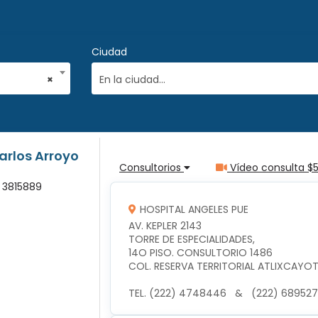
Ciudad
×
En la ciudad...
rlos Arroyo
Consultorios
Vídeo consulta $
: 3815889
HOSPITAL ANGELES PUE
AV. KEPLER 2143 

TORRE DE ESPECIALIDADES, 

14O PISO. CONSULTORIO 1486

COL. RESERVA TERRITORIAL ATLIXCAYOTL 
TEL. (222) 4748446   &   (222) 68952