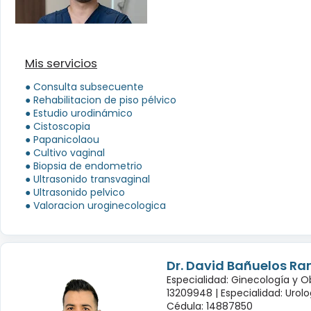
Mis servicios
● Consulta subsecuente
● Rehabilitacion de piso pélvico
● Estudio urodinámico
● Cistoscopia
● Papanicolaou
● Cultivo vaginal
● Biopsia de endometrio
● Ultrasonido transvaginal
● Ultrasonido pelvico
● Valoracion uroginecologica
Ver más...
Dr. David Bañuelos Ra
Especialidad: Ginecología y O
13209948 |
Especialidad: Urol
Cédula: 14887850