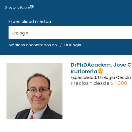
Especialidad médica
Urologia
Médicos encontrados en:
Urologia
DrPhDAcadem. José Ca
Kuribreña
Especialidad: Urología Cédula
Precios * desde
$ 1,000